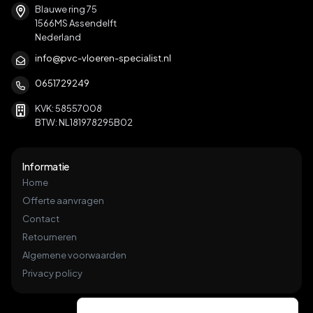
Blauwe ring 75
1566MS Assendelft
Nederland
info@pvc-vloeren-specialist.nl
0651729249
KVK: 58557008
BTW: NL181978295B02
Informatie
Home
Offerte aanvragen
Contact
Retourneren
Algemene voorwaarden
Privacy policy