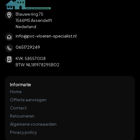
Blauwe ring 75
1566MS Assendelft
Nederland
info@pvc-vloeren-specialist.nl
0651729249
KVK: 58557008
BTW: NL181978295B02
Informatie
Home
Offerte aanvragen
Contact
Retourneren
Algemene voorwaarden
Privacy policy