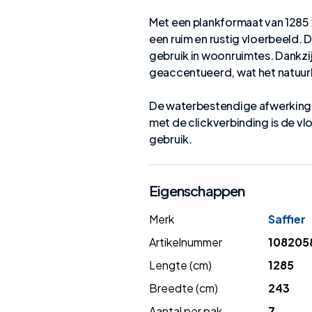
Met een plankformaat van 1285 
een ruim en rustig vloerbeeld. 
gebruik in woonruimtes. Dankzi
geaccentueerd, wat het natuurli
De waterbestendige afwerking b
met de clickverbinding is de vl
gebruik.
Eigenschappen
Merk
Saffier
Artikelnummer
108205
Lengte (cm)
1285
Breedte (cm)
243
Aantal per pak
7