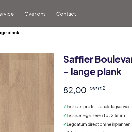
ervice
Over ons
Contact
ange plank
Saffier
Bouleva
– lange plank
82,00
per m2
✔
Inclusief professionele legservice
✔
Inclusief egaliseren tot 2.5mm
✔
Legdatum direct online inplannen