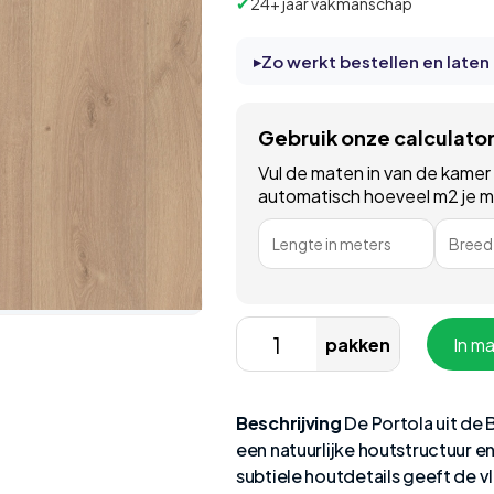
✔
24+ jaar vakmanschap
Zo werkt bestellen en laten
Gebruik onze calculato
Vul de maten in van de kamer
automatisch hoeveel m2 je moe
Lengte in meters
Breedt
pakken
In m
Beschrijving
De Portola uit de 
een natuurlijke houtstructuur e
subtiele houtdetails geeft de v