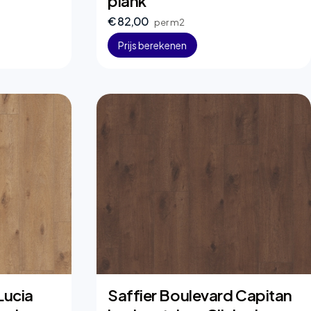
plank
€ 82,00
per m2
Prijs berekenen
Lucia
Saffier Boulevard Capitan