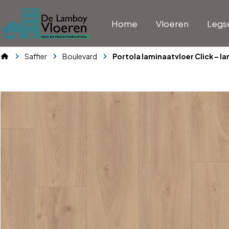
Home
Vloeren
Legs
Saffier
Boulevard
Portola laminaatvloer Click – l