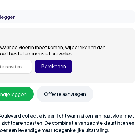
 leggen
r
 waar de vloer in moet komen, wij berekenen dan
t bestellen, inclusief snijverlies.
Berekenen
e in meters
Offerte aanvragen
andje leggen
Boulevard collectie is een licht warm eiken laminaatvloer met
n zichtbare noesten. De combinatie van zachte kleurtinten en
loer een levendige maar toegankelijke uitstraling.