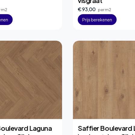
visgraat
€ 93,00
r m2
per m2
kenen
Prijs berekenen
Boulevard Laguna
Saffier Boulevard 