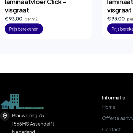
laminaatvloer Click –
laminaat
visgraat
visgraat
€ 93,00
€ 93,00
per m2
pe
Prijs berekenen
Prijs bere
Informatie
Home
Blauwe ring 75
Offerte aanv
1566MS Assendelft
Contact
Nederland