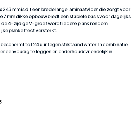
x 243 mm is dit een brede lange laminaatvloer die zorgt voor
De 7 mm dikke opbouw biedt een stabiele basis voor dagelijks
j de 4-zijdige V-groef wordt iedere plank rondom
jke plankeffect versterkt.
eschermt tot 24 uur tegen stilstaand water. In combinatie
oer eenvoudig te leggen en onderhoudsvriendelijk in
8