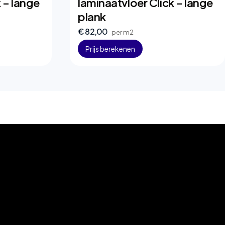
 – lange
laminaatvloer Click – lange
plank
€ 82,00
per m2
Prijs berekenen