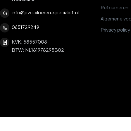
Retourneren
info@pvc-vloeren-specialist.nl
Algemene vo
0651729249
Privacy policy
KVK: 58557008
BTW: NL181978295B02
© DeLamboyVloeren.nl 2026
een webshop van
×