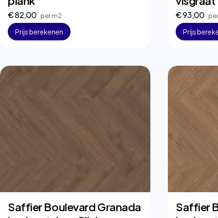
plank
visgraat
€ 82,00
€ 93,00
per m2
pe
Prijs berekenen
Prijs bere
Saffier Boulevard Granada
Saffier 