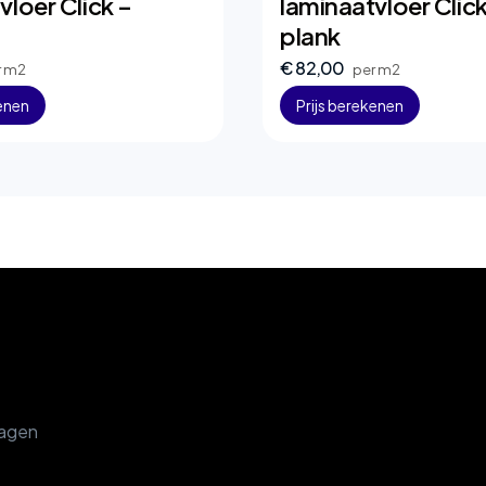
vloer Click –
laminaatvloer Click
plank
€ 82,00
r m2
per m2
kenen
Prijs berekenen
ragen