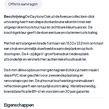
Offerte aanvragen
Beschrijving
De Daytona Oak uit de Avenue collectie in click
uitvoering heeft een diepe donkerbruine eikentint met een
uitgesproken houtstructuur en zichtbare kleurnuances. De
krachtige kleur geeft de vloer een luxe en statement uitstraling.
Met het extra lange en brede formaat van 1532 x 232 mm ontstaat
een strak en ruimtelijk vloerbeeld waarin de planken optisch
doorlopen. De 4-zijdige V-groef benadrukt iedere plank
afzonderlijk en versterkt het authentieke houtkarakter.
De 6 mm dikke opbouw met geïntegreerd clicksysteem maakt
deze PVC vloer geschikt voor zwevende plaatsing en
renovatieprojecten. De ultra matte afwerking minimaliseert
reflectie en geeft een natuurlijke uitstraling. Waterbestendig,
brandclassificatie Bfl-s1 en voorzien van 30 jaar garantie.
Eigenschappen