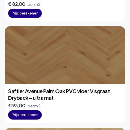
€ 82,00
per m2
Prijs berekenen
Saffier Avenue Palm Oak PVC vloer Visgraat
Dryback – ultra mat
€ 93,00
per m2
Prijs berekenen