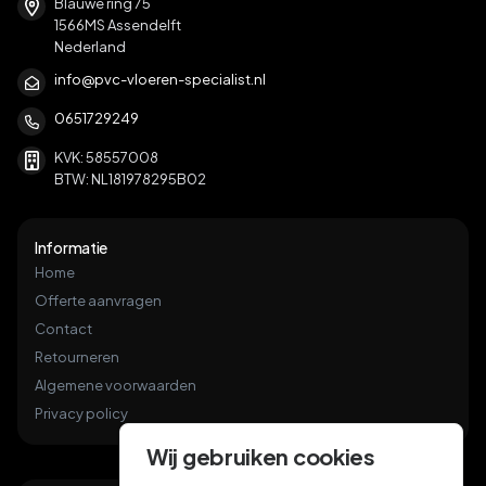
Blauwe ring 75
1566MS Assendelft
Nederland
info@pvc-vloeren-specialist.nl
0651729249
KVK: 58557008
BTW: NL181978295B02
Informatie
Home
Offerte aanvragen
Contact
Retourneren
Algemene voorwaarden
Privacy policy
Wij gebruiken cookies