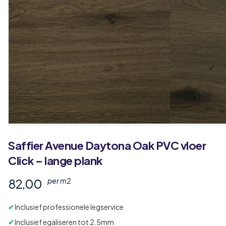
Saffier
Avenue
Daytona Oak PVC vloer
Click – lange plank
82,00
per m2
✔
Inclusief professionele legservice
✔
Inclusief egaliseren tot 2.5mm