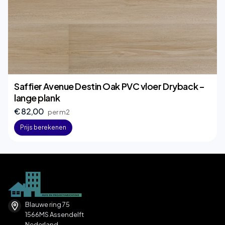
Saffier Avenue Destin Oak PVC vloer Dryback –
lange plank
€ 82,00
per m2
Prijs berekenen
Blauwe ring 75
1566MS Assendelft
Nederland