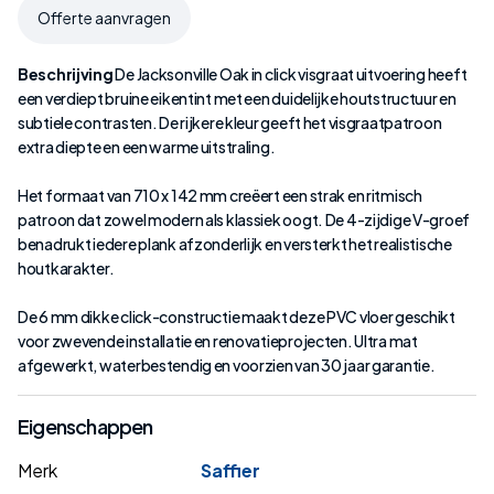
Offerte aanvragen
Beschrijving
De Jacksonville Oak in click visgraat uitvoering heeft
een verdiept bruine eikentint met een duidelijke houtstructuur en
subtiele contrasten. De rijkere kleur geeft het visgraatpatroon
extra diepte en een warme uitstraling.
Het formaat van 710 x 142 mm creëert een strak en ritmisch
patroon dat zowel modern als klassiek oogt. De 4-zijdige V-groef
benadrukt iedere plank afzonderlijk en versterkt het realistische
houtkarakter.
De 6 mm dikke click-constructie maakt deze PVC vloer geschikt
voor zwevende installatie en renovatieprojecten. Ultra mat
afgewerkt, waterbestendig en voorzien van 30 jaar garantie.
Eigenschappen
Merk
Saffier