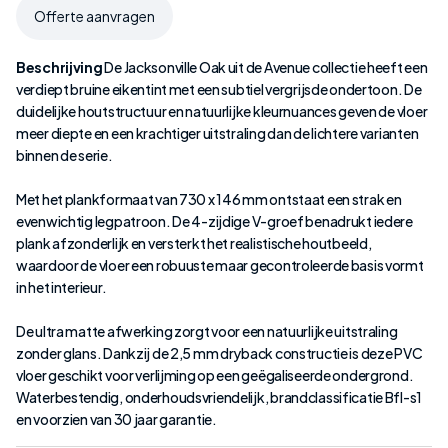
Offerte aanvragen
Beschrijving
De Jacksonville Oak uit de Avenue collectie heeft een
verdiept bruine eikentint met een subtiel vergrijsde ondertoon. De
duidelijke houtstructuur en natuurlijke kleurnuances geven de vloer
meer diepte en een krachtiger uitstraling dan de lichtere varianten
binnen de serie.
Met het plankformaat van 730 x 146 mm ontstaat een strak en
evenwichtig legpatroon. De 4-zijdige V-groef benadrukt iedere
plank afzonderlijk en versterkt het realistische houtbeeld,
waardoor de vloer een robuuste maar gecontroleerde basis vormt
in het interieur.
De ultra matte afwerking zorgt voor een natuurlijke uitstraling
zonder glans. Dankzij de 2,5 mm dryback constructie is deze PVC
vloer geschikt voor verlijming op een geëgaliseerde ondergrond.
Waterbestendig, onderhoudsvriendelijk, brandclassificatie Bfl-s1
en voorzien van 30 jaar garantie.