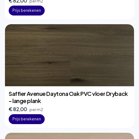
€ 82,00
per m2
Prijs berekenen
Saffier Avenue Daytona Oak PVC vloer Dryback
– lange plank
€ 82,00
per m2
Prijs berekenen