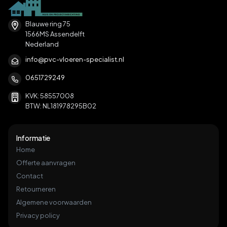
Blauwe ring 75
1566MS Assendelft
Nederland
info@pvc-vloeren-specialist.nl
0651729249
KVK: 58557008
BTW: NL181978295B02
Informatie
Home
Offerte aanvragen
Contact
Retourneren
Algemene voorwaarden
Privacy policy