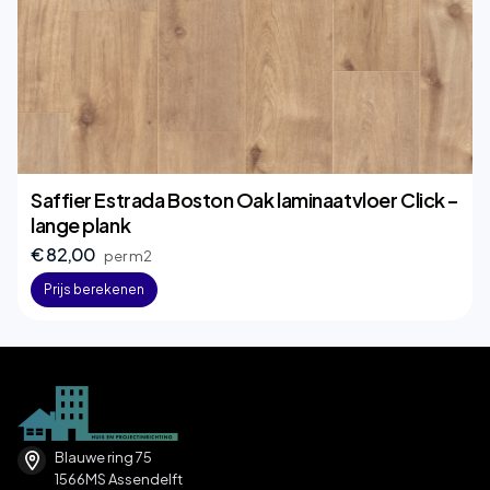
Saffier Estrada Boston Oak laminaatvloer Click –
lange plank
€ 82,00
per m2
Prijs berekenen
Blauwe ring 75
1566MS Assendelft