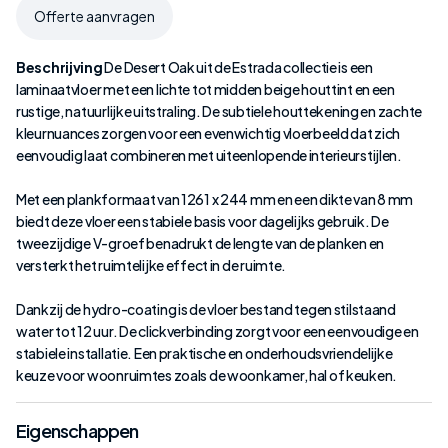
Offerte aanvragen
Beschrijving
De Desert Oak uit de Estrada collectie is een
laminaatvloer met een lichte tot midden beige houttint en een
rustige, natuurlijke uitstraling. De subtiele houttekening en zachte
kleurnuances zorgen voor een evenwichtig vloerbeeld dat zich
eenvoudig laat combineren met uiteenlopende interieurstijlen.
Met een plankformaat van 1261 x 244 mm en een dikte van 8 mm
biedt deze vloer een stabiele basis voor dagelijks gebruik. De
tweezijdige V-groef benadrukt de lengte van de planken en
versterkt het ruimtelijke effect in de ruimte.
Dankzij de hydro-coating is de vloer bestand tegen stilstaand
water tot 12 uur. De clickverbinding zorgt voor een eenvoudige en
stabiele installatie. Een praktische en onderhoudsvriendelijke
keuze voor woonruimtes zoals de woonkamer, hal of keuken.
Eigenschappen