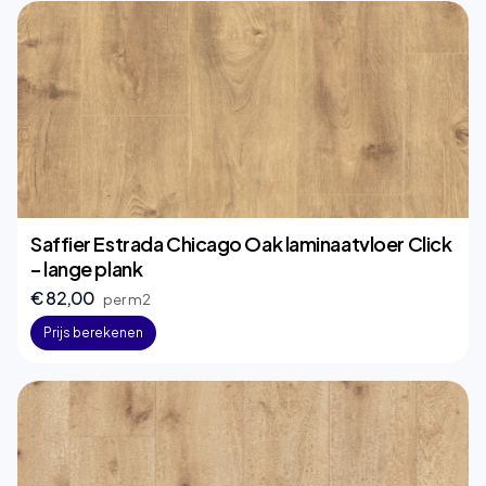
Saffier Estrada Chicago Oak laminaatvloer Click
– lange plank
€ 82,00
per m2
Prijs berekenen