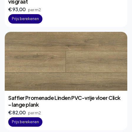
visgraat
€ 93,00
per m2
Prijs berekenen
Saffier Promenade Linden PVC-vrije vloer Click
– lange plank
€ 82,00
per m2
Prijs berekenen