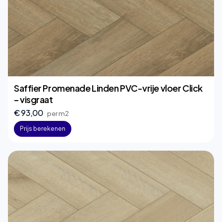
Saffier Promenade Linden PVC-vrije vloer Click
– visgraat
€ 93,00
per m2
Prijs berekenen