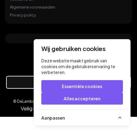
Algemene voorwaarden
Privacy policy
Wij gebruiken cookies
Deze website maakt gebruik van
cookies om de gebruikerservaring te
verbeteren.
Hier de overeenkomst ontbinden
Essentiële cookies
Alles accepteren
© DeLamboyVloeren.nl 2026
een webshop van
Veilig betalen met
Aanpassen