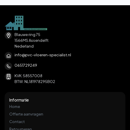
Blauwe ring 75
1566MS Assendelft
Nederland
info@pvc-vloeren-specialist.nl
0651729249
KVK: 58557008
BTW: NL181978295B02
Informatie
Home
Offerte aanvragen
Contact
Retourneren