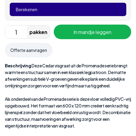
Berekenen
pakken
In mandje leggen
Offerte aanvragen
Beschrijving
Deze Cedar visgraat uit de Promenade serie brengt
warmte en structuur samen in een klassiek legpatroon. De matte
afwerking en subtiele V-groeven geven elke plank een duidelijke
omlijning en zorgen voor een verfijnd maar rustig geheel.
Als onderdeel van de Promenade serie is deze vloer volledig PVC-vrij
opgebouwd. Het formaat van 600 x 120 mm creëert een krachtig
lijnenspel zonder dat het vloerbeeld onrustig wordt. De combinatie
van structuur, maatvoering en afwerking zorgt voor een
eigentijdse interpretatie van visgraat.