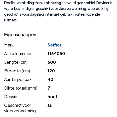
De clickverbinding maakt plaatsing eenvoudig en stabiel. De vloer is
waterbestendig en geschikt voor vloerverwarming, waardoor hij
geschikt is voor dagelijks intensief gebruik in uiteenlopende
ruimtes.
Eigenschappen
Merk
Saffier
Artikelnummer
1164050
Lengte (cm)
600
Breedte (cm)
120
Aantal per pak
40
Dikte totaal (mm)
7
Dessin
hout
Geschikt voor
Ja
vloerverwarming