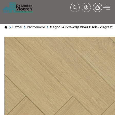
Saffier
Promenade
Magnolia PVC-vrije vloer Click – visgraat