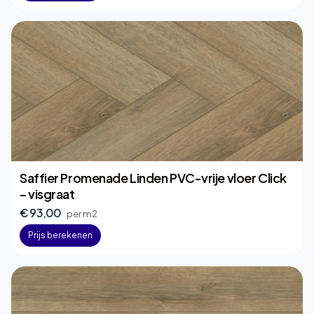
Saffier Promenade Linden PVC-vrije vloer Click
– visgraat
€ 93,00
per m2
Prijs berekenen