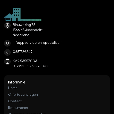
Blauwe ring 75
1566MS Assendelft
Nederland
info@pvc-vloeren-specialist.nl
0651729249
KVK: 58557008
BTW: NL181978295B02
Informatie
Home
Offerte aanvragen
Contact
Retourneren