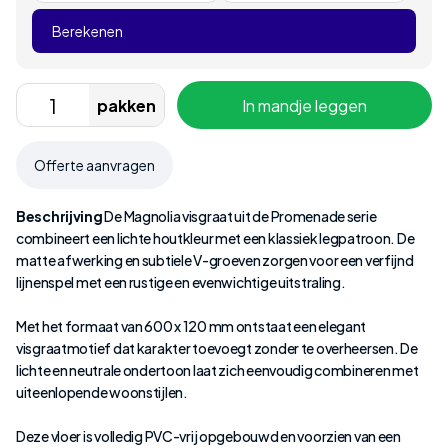
Berekenen
pakken
In mandje leggen
Offerte aanvragen
Beschrijving
De Magnolia visgraat uit de Promenade serie
combineert een lichte houtkleur met een klassiek legpatroon. De
matte afwerking en subtiele V-groeven zorgen voor een verfijnd
lijnenspel met een rustige en evenwichtige uitstraling.
Met het formaat van 600 x 120 mm ontstaat een elegant
visgraatmotief dat karakter toevoegt zonder te overheersen. De
lichte en neutrale ondertoon laat zich eenvoudig combineren met
uiteenlopende woonstijlen.
Deze vloer is volledig PVC-vrij opgebouwd en voorzien van een