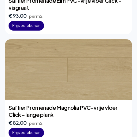
Saffier Promenade Elm PVC-vrije vloer Click –
visgraat
€ 93,00
per m2
Prijs berekenen
Saffier Promenade Magnolia PVC-vrije vloer
Click – lange plank
€ 82,00
per m2
Prijs berekenen