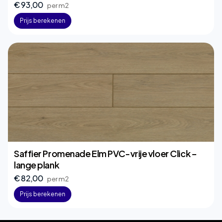
€ 93,00
per m2
Prijs berekenen
Saffier Promenade Elm PVC-vrije vloer Click –
lange plank
€ 82,00
per m2
Prijs berekenen