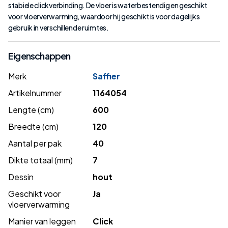
stabiele clickverbinding. De vloer is waterbestendig en geschikt
voor vloerverwarming, waardoor hij geschikt is voor dagelijks
gebruik in verschillende ruimtes.
Eigenschappen
Merk
Saffier
Artikelnummer
1164054
Lengte (cm)
600
Breedte (cm)
120
Aantal per pak
40
Dikte totaal (mm)
7
Dessin
hout
Geschikt voor
Ja
vloerverwarming
Manier van leggen
Click