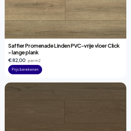
Saffier Promenade Linden PVC-vrije vloer Click
– lange plank
€ 82,00
per m2
Prijs berekenen