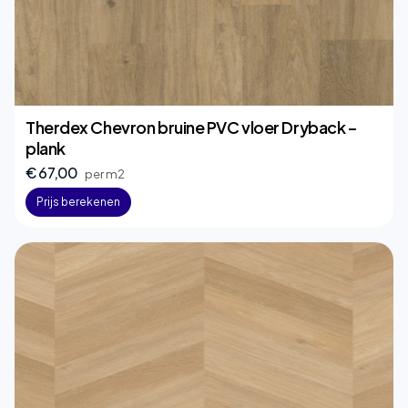
Therdex Chevron bruine PVC vloer Dryback –
plank
€ 67,00
per m2
Prijs berekenen