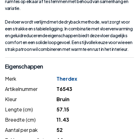
ruimtes op elkaar af te stemmen met behoud van samenhang en
variatie.
De vloer wordt verlijmd met de dryback methode, wat zorgt voor
een strakke en stabiele ligging. In combinatie met vloerverwarming
en geluidreducerende eigenschappen biedt deze vloer dagelijks
comfort en een solide loopgevoel. Een stijlvolle keuze voor wie een
strak patroon wil combineren met warmte en rust in het interieur.
Eigenschappen
Merk
Therdex
Artikelnummer
T6543
Kleur
Bruin
Lengte (cm)
57.15
Breedte (cm)
11.43
Aantal per pak
52