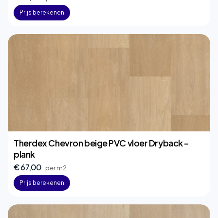
Prijs berekenen
Therdex Chevron beige PVC vloer Dryback –
plank
€ 67,00
per m2
Prijs berekenen