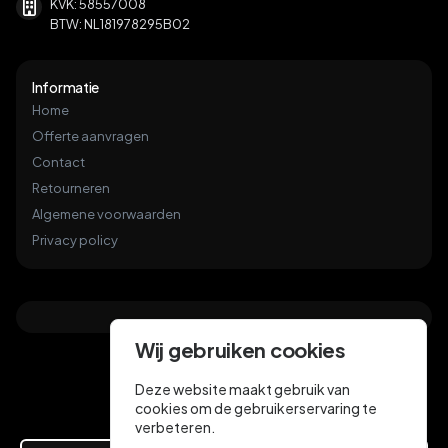
KVK: 58557008
BTW: NL181978295B02
Informatie
Home
Offerte aanvragen
Contact
Retourneren
Algemene voorwaarden
Privacy policy
Wij gebruiken cookies
Deze website maakt gebruik van
cookies om de gebruikerservaring te
verbeteren.