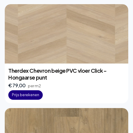
Therdex Chevron beige PVC vloer Click –
Hongaarse punt
€ 79,00
per m2
Prijs berekenen