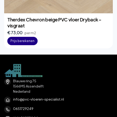
Therdex Chevron beige PVC vloer Dryback –
visgraat
€ 73,00
per m2
Prijs berekenen
Blauwe ring 75
1566MS Assendelft
Nederland
info@pvc-vloeren-specialist.nl
0651729249