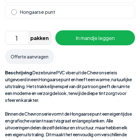
Hongaarse punt
pakken
In mandje leggen
Offerte aanvragen
Beschrijving
Deze bruine PVC vloer uit de Chevron serie is
uitgevoerd in een Hongaarse punt en heeft een warme, natuurlijke
uitstraling. Het strakke lijnenspel van dit patroon geeft de ruimte
een moderne en verzorgde look, terwijl de diepe tint zorgt voor
sfeer en karakter.
Binnen de Chevron serie vormt de Hongaarse punt een eigentijdse
en grafische variant naast visgraat en lange planken. Alle
uitvoeringen delen dezelfde kleur en structuur, maar hebben elk
een eigen uitstraling. Dit maakt het eenvoudig om verschillende