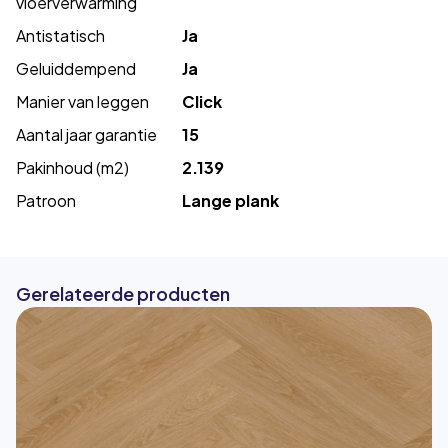
vloerverwarming
Antistatisch
Ja
Geluiddempend
Ja
Manier van leggen
Click
Aantal jaar garantie
15
Pakinhoud (m2)
2.139
Patroon
Lange plank
Gerelateerde producten