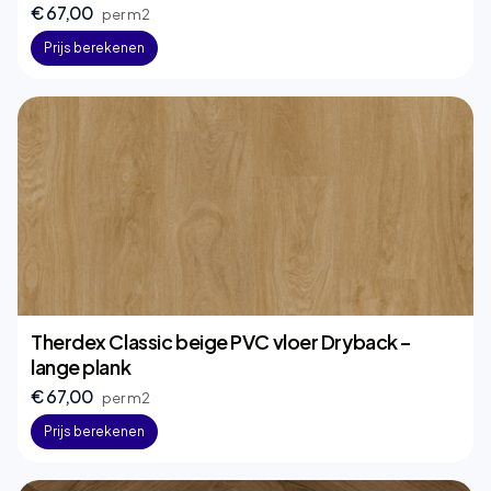
€ 67,00
per m2
Prijs berekenen
Therdex Classic beige PVC vloer Dryback –
lange plank
€ 67,00
per m2
Prijs berekenen