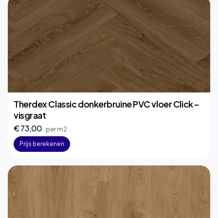
Therdex Classic donkerbruine PVC vloer Click –
visgraat
€ 73,00
per m2
Prijs berekenen