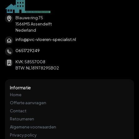
Blauwe ring 75
1566MS Assendelft
Nederland
info@pvc-vloeren-specialist.nl
0651729249
KVK: 58557008
BTW: NL181978295B02
Informatie
Home
Offerte aanvragen
Contact
Retourneren
Algemene voorwaarden
Privacy policy