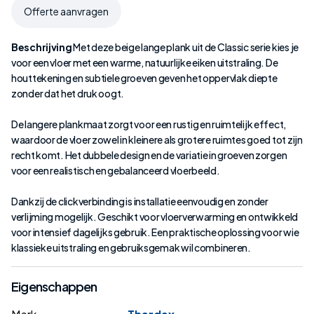
Offerte aanvragen
Beschrijving
Met deze beige lange plank uit de Classic serie kies je
voor een vloer met een warme, natuurlijke eiken uitstraling. De
houttekening en subtiele groeven geven het oppervlak diepte
zonder dat het druk oogt.
De langere plankmaat zorgt voor een rustig en ruimtelijk effect,
waardoor de vloer zowel in kleinere als grotere ruimtes goed tot zijn
recht komt. Het dubbele design en de variatie in groeven zorgen
voor een realistisch en gebalanceerd vloerbeeld.
Dankzij de clickverbinding is installatie eenvoudig en zonder
verlijming mogelijk. Geschikt voor vloerverwarming en ontwikkeld
voor intensief dagelijks gebruik. Een praktische oplossing voor wie
klassieke uitstraling en gebruiksgemak wil combineren.
Eigenschappen