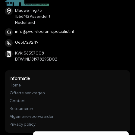
Blauwe ring 75
1566MS Assendelft
Nederland
info@pvc-vloeren-specialist.nl
0651729249
KVK: 58557008
BTW: NL181978295B02
Informatie
Home
Offerte aanvragen
Contact
Retourneren
Algemene voorwaarden
Privacy policy