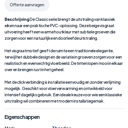
Offerte aanvragen
Beschrijving
De Classic serie brengt de uitstraling van klassiek
eiken naar een praktische PVC-oplossing. Deze beige visgraat
uitvoering heeft een warme houtkleur met subtiele groeven die
zorgen voor een natuurlijke en doorleefde uitstraling.
Het visgraatmotief geeft de ruimte een traditionele elegantie,
terwijl het dubbele design en de variatie in groeven zorgen voor een
realistisch en evenwichtig vloerbeeld. De tinten lopen mooi in elkaar
over en brengen rust in het geheel.
Met de clickverbinding is installatie eenvoudig en zonder verlijming
mogelijk. Geschikt voor vloerverwarming en ontwikkeld voor
intensief dagelijks gebruik. Een ideale keuze voor wie een klassieke
uitstraling wil combineren met modern installatiegemak.
Eigenschappen