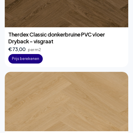
Therdex Classic donkerbruine PVC vloer
Dryback – visgraat
€ 73,00
per m2
Prijs berekenen