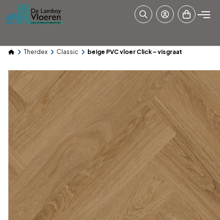
Therdex
Classic
beige PVC vloer Click – visgraat