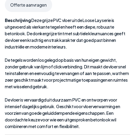
Offerte aanvragen
Beschrijving
Deze grijze PVC vloer uit de Loose Lay serie is
uitgevoerd als vierkante tegel en heeft een diepe, robuuste
betonlook. De donkergrijze tint met subtiele kleurnuances geeft
de vloer een krachtig en strak karakter dat goed past binnen
industriële en moderne interieurs.
De tegels worden los gelegd op basis van hun eigen gewicht,
zonder gebruik van lijm of clickverbinding. Dit maakt de vloer snel
te installeren en eenvoudig te vervangen of aan te passen, wat hem
zeer geschikt maakt voor projectmatige toepassingen en ruimtes
met wisselend gebruik.
De vloer is vervaardigd uit duurzaam PVC en ontworpen voor
intensief dagelijks gebruik. Geschikt voor vloerverwarming en
voorzien van goede geluiddempende eigenschappen. Een
doordachte keuze voor wie een uitgesproken betonlook wil
combineren met comfort en flexibiliteit.