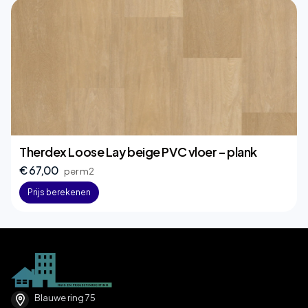
Therdex Loose Lay beige PVC vloer – plank
€ 67,00
per m2
Prijs berekenen
Blauwe ring 75