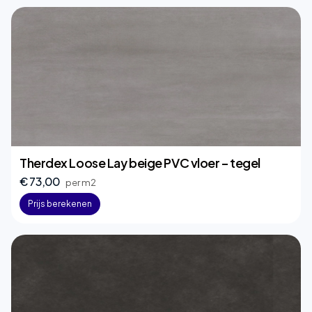
Therdex Loose Lay beige PVC vloer – tegel
€ 73,00
per m2
Prijs berekenen