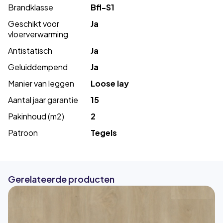
Brandklasse
Bfl-S1
Geschikt voor
Ja
vloerverwarming
Antistatisch
Ja
Geluiddempend
Ja
Manier van leggen
Loose lay
Aantal jaar garantie
15
Pakinhoud (m2)
2
Patroon
Tegels
Gerelateerde producten