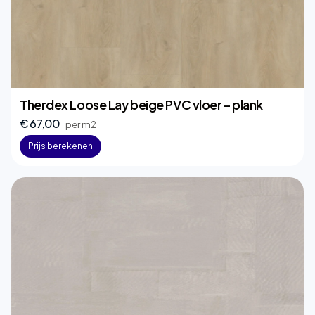
Therdex Loose Lay beige PVC vloer – plank
€ 67,00
per m2
Prijs berekenen