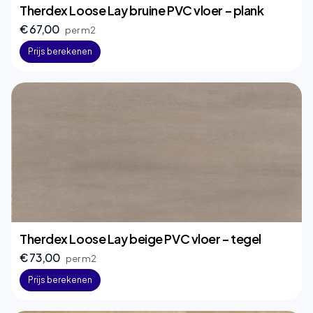
Therdex Loose Lay bruine PVC vloer – plank
€ 67,00
per m2
Prijs berekenen
Therdex Loose Lay beige PVC vloer – tegel
€ 73,00
per m2
Prijs berekenen