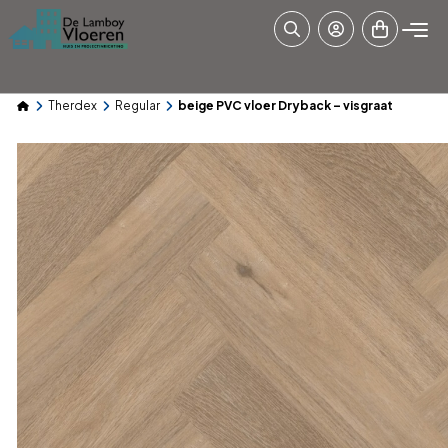
Therdex
Regular
beige PVC vloer Dryback – visgraat