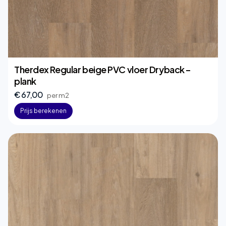
Therdex Regular beige PVC vloer Dryback –
plank
€ 67,00
per m2
Prijs berekenen