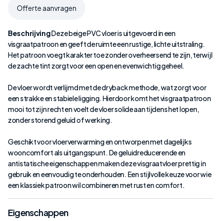
Offerte aanvragen
Beschrijving
Deze beige PVC vloer is uitgevoerd in een
visgraatpatroon en geeft de ruimte een rustige, lichte uitstraling.
Het patroon voegt karakter toe zonder overheersend te zijn, terwijl
de zachte tint zorgt voor een open en evenwichtig geheel.
De vloer wordt verlijmd met de dryback methode, wat zorgt voor
een strakke en stabiele ligging. Hierdoor komt het visgraatpatroon
mooi tot zijn recht en voelt de vloer solide aan tijdens het lopen,
zonder storend geluid of werking.
Geschikt voor vloerverwarming en ontworpen met dagelijks
wooncomfort als uitgangspunt. De geluidreducerende en
antistatische eigenschappen maken deze visgraatvloer prettig in
gebruik en eenvoudig te onderhouden. Een stijlvolle keuze voor wie
een klassiek patroon wil combineren met rust en comfort.
Eigenschappen