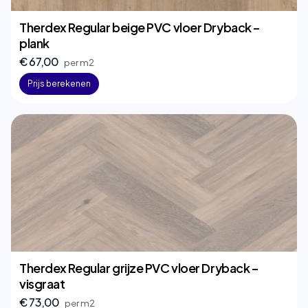
Therdex Regular beige PVC vloer Dryback –
plank
€ 67,00
per m2
Prijs berekenen
Therdex Regular grijze PVC vloer Dryback –
visgraat
€ 73,00
per m2