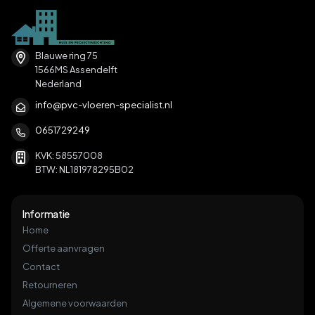
Blauwe ring 75
1566MS Assendelft
Nederland
info@pvc-vloeren-specialist.nl
0651729249
KVK: 58557008
BTW: NL181978295B02
Informatie
Home
Offerte aanvragen
Contact
Retourneren
Algemene voorwaarden