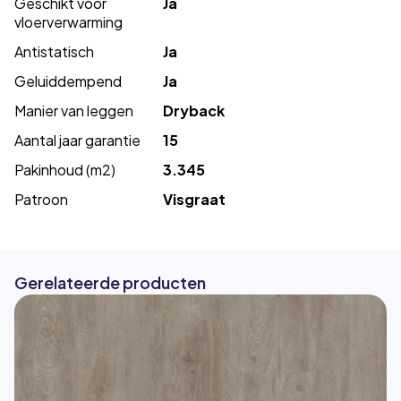
Geschikt voor
Ja
vloerverwarming
Antistatisch
Ja
Geluiddempend
Ja
Manier van leggen
Dryback
Aantal jaar garantie
15
Pakinhoud (m2)
3.345
Patroon
Visgraat
Gerelateerde producten