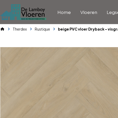
Home
Vloeren
Legs
Therdex
Rustique
beige PVC vloer Dryback – visgr