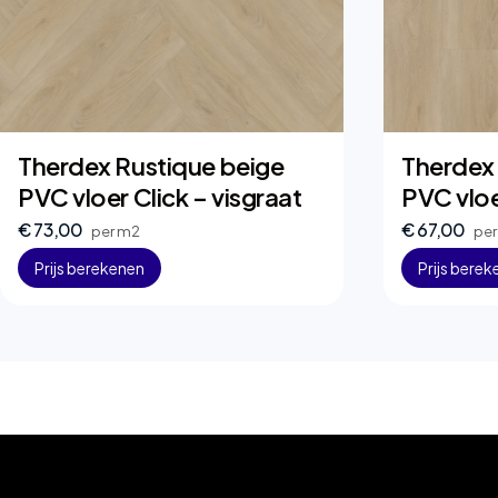
Therdex Rustique beige
Therdex
PVC vloer Click – visgraat
PVC vloe
€ 73,00
€ 67,00
per m2
pe
Prijs berekenen
Prijs bere