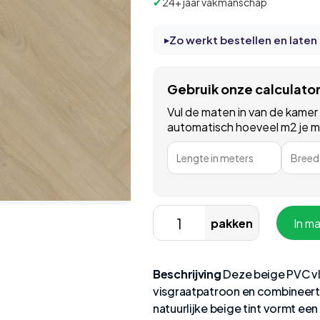
✔
24+ jaar vakmanschap
Zo werkt bestellen en laten
Gebruik onze calculato
Vul de maten in van de kamer
automatisch hoeveel m2 je moe
Lengte in meters
Breedt
pakken
In m
Beschrijving
Deze beige PVC vlo
visgraatpatroon en combineert e
natuurlijke beige tint vormt een