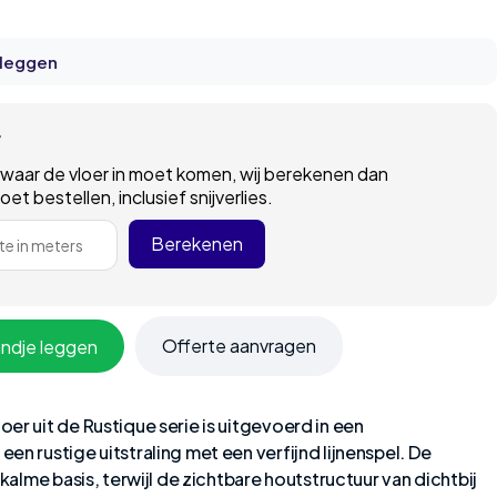
 leggen
r
 waar de vloer in moet komen, wij berekenen dan
t bestellen, inclusief snijverlies.
Berekenen
e in meters
Offerte aanvragen
andje leggen
er uit de Rustique serie is uitgevoerd in een
en rustige uitstraling met een verfijnd lijnenspel. De
 kalme basis, terwijl de zichtbare houtstructuur van dichtbij