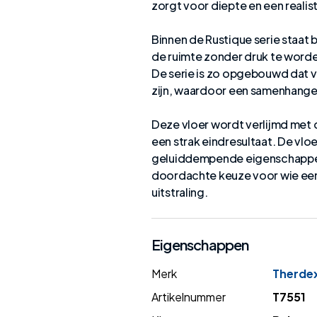
zorgt voor diepte en een realist
Binnen de Rustique serie staat 
de ruimte zonder druk te worde
De serie is zo opgebouwd dat 
zijn, waardoor een samenhangen
Deze vloer wordt verlijmd met 
een strak eindresultaat. De vlo
geluiddempende eigenschappen,
doordachte keuze voor wie een 
uitstraling.
Eigenschappen
Merk
Therde
Artikelnummer
T7551