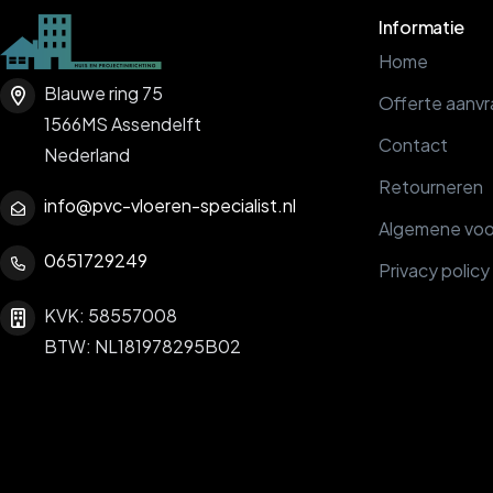
Informatie
Home
Blauwe ring 75
Offerte aanv
1566MS Assendelft
Contact
Nederland
Retourneren
info@pvc-vloeren-specialist.nl
Algemene vo
0651729249
Privacy policy
KVK: 58557008
BTW: NL181978295B02