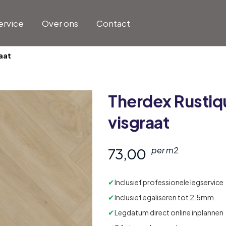
ervice
Over ons
Contact
aat
Therdex
Rustiq
visgraat
73,00
per m2
✔
Inclusief professionele legservice
✔
Inclusief egaliseren tot 2.5mm
✔
Legdatum direct online inplannen