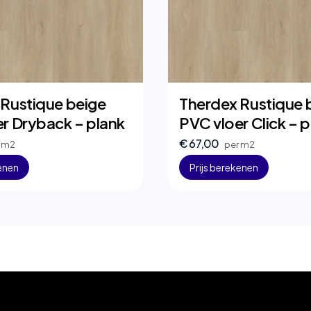
 Rustique beige
Therdex Rustique 
r Dryback – plank
PVC vloer Click – p
€ 67,00
r m2
per m2
kenen
Prijs berekenen