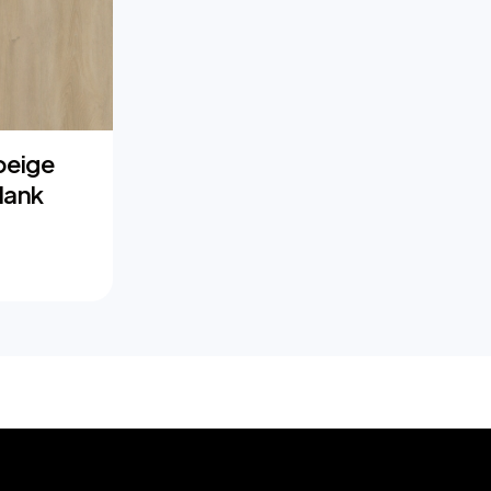
beige
lank