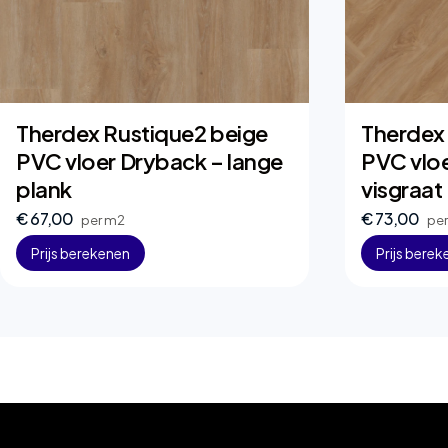
Therdex Rustique2 beige
Therdex
PVC vloer Dryback – lange
PVC vlo
plank
visgraat
€ 67,00
€ 73,00
per m2
pe
Prijs berekenen
Prijs bere