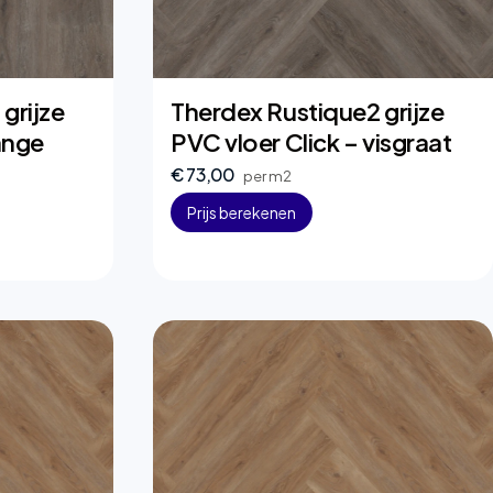
grijze
Therdex Rustique2 grijze
ange
PVC vloer Click – visgraat
€ 73,00
per m2
Prijs berekenen