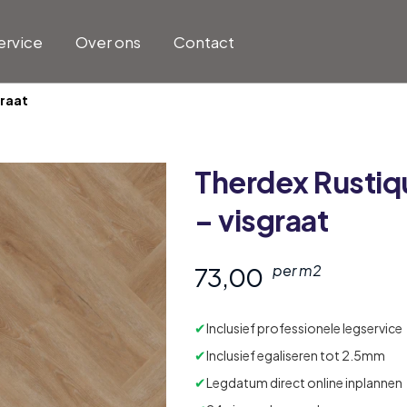
ervice
Over ons
Contact
graat
Therdex
Rustiq
– visgraat
73,00
per m2
✔
Inclusief professionele legservice
✔
Inclusief egaliseren tot 2.5mm
✔
Legdatum direct online inplannen