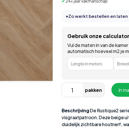
✔
24+ jaar vakmanschap
Zo werkt bestellen en laten
Gebruik onze calculato
Vul de maten in van de kamer
automatisch hoeveel m2 je moe
Lengte in meters
Breedt
pakken
In m
Beschrijving
De Rustique2 serie
visgraatpatroon. Deze beige u
duidelijk zichtbare houtnerf, wa