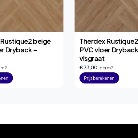
 Rustique2 beige
Therdex Rustique2
er Dryback –
PVC vloer Dryback
visgraat
€ 73,00
r m2
per m2
kenen
Prijs berekenen