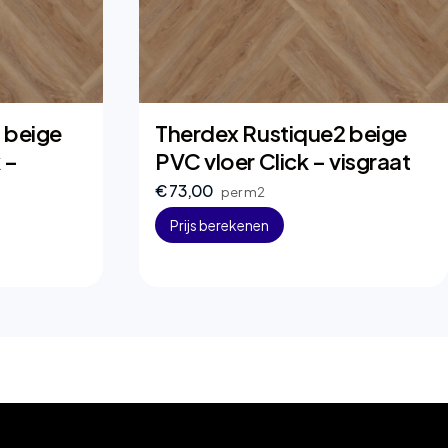
 beige
Therdex Rustique2 beige
 –
PVC vloer Click – visgraat
€ 73,00
per m2
Prijs berekenen