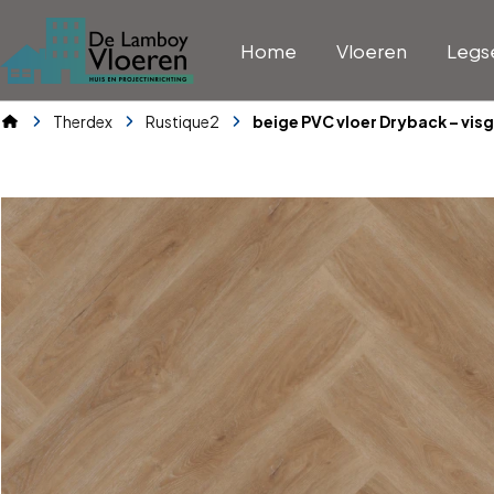
Home
Vloeren
Legs
Therdex
Rustique2
beige PVC vloer Dryback – vis