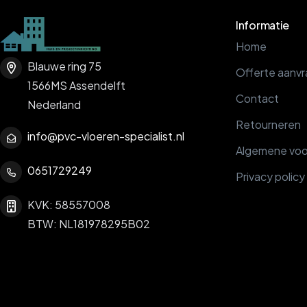
Informatie
Home
Blauwe ring 75
Offerte aanv
1566MS Assendelft
Contact
Nederland
Retourneren
info@pvc-vloeren-specialist.nl
Algemene vo
0651729249
Privacy policy
KVK: 58557008
BTW: NL181978295B02