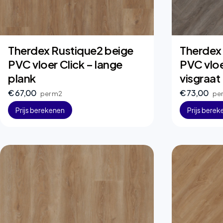
Therdex Rustique2 beige
Therdex 
PVC vloer Click – lange
PVC vlo
plank
visgraat
€ 67,00
€ 73,00
per m2
pe
Prijs berekenen
Prijs bere