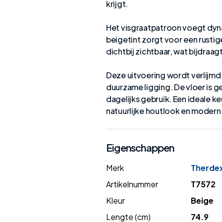
krijgt.
Het visgraatpatroon voegt dyna
beigetint zorgt voor een rustige
dichtbij zichtbaar, wat bijdraag
Deze uitvoering wordt verlijmd
duurzame ligging. De vloer is 
dagelijks gebruik. Een ideale k
natuurlijke houtlook en modern
Eigenschappen
Merk
Therde
Artikelnummer
T7572
Kleur
Beige
Lengte (cm)
74.9