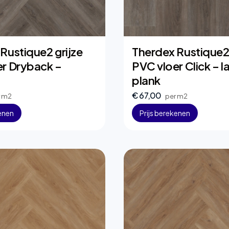
Rustique2 grijze
Therdex Rustique2 
er Dryback –
PVC vloer Click – l
plank
€ 67,00
r m2
per m2
kenen
Prijs berekenen