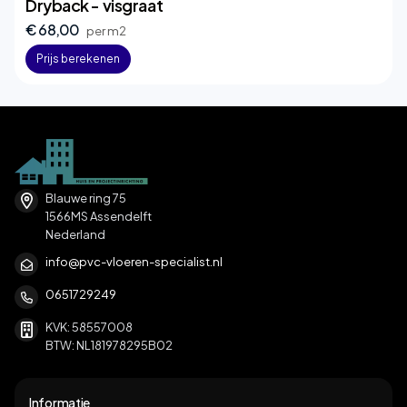
Dryback - visgraat
€ 68,00
per m2
Prijs berekenen
Blauwe ring 75
1566MS Assendelft
Nederland
info@pvc-vloeren-specialist.nl
0651729249
KVK: 58557008
BTW: NL181978295B02
Informatie