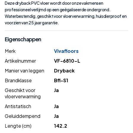
Deze dryback PVC vloer wordt door onze vakmensen
professioneel verlijmd op een geëgaliseerde ondergrond.
Waterbestendig, geschikt voor vloerverwarming, huisdierproof en
voorzien van 25 jaar garantie.
Eigenschappen
Merk
Vivafloors
Artikelnummer
VF-6810-L
Manier van leggen
Dryback
Brandklasse
Bfl-S1
Geschikt voor
Ja
vloerverwarming
Antistatisch
Ja
Geluiddempend
Ja
Lengte (cm)
142.2