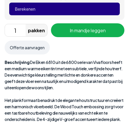
Berekenen
pakken
In mandje leggen
Offerte aanvragen
Beschrijving
De Eiken 6810 uit de 6800 serie van Vivafloors heeft
een medium warme eikentint met een subtiele, verfijnde houtnerf.
De evenwichtige kleurstelling met lichte en donkere accenten
geeft deze vloer een natuurlijk en uitnodigend karakter dat past bij
uiteenlopende woonstijlen.
Het plankformaat benadrukt de elegante houtstructuur en creëert
een harmonisch vloerbeeld. De Wood Touch embossing zorgt voor
een tastbare houtbeleving die nauwelijks van echt eiken te
onderscheiden is. De 4-zijdige V-groef accentueert iedere plank.