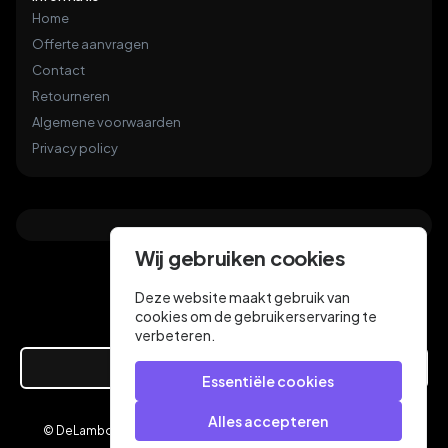
Home
Offerte aanvragen
Contact
Retourneren
Algemene voorwaarden
Privacy policy
Wij gebruiken cookies
Deze website maakt gebruik van
cookies om de gebruikerservaring te
verbeteren.
Hier de overeenkomst ontbinden
Essentiële cookies
Alles accepteren
© DeLamboyVloeren.nl 2026
een webshop van