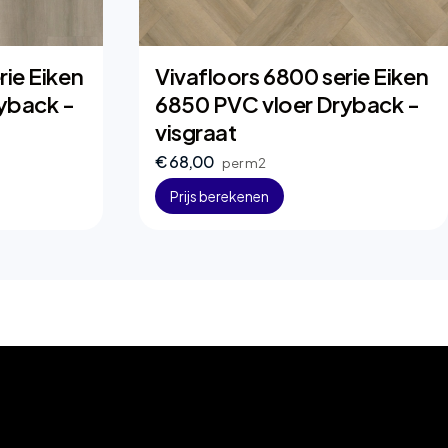
rie Eiken
Vivafloors 6800 serie Eiken
yback -
6850 PVC vloer Dryback -
visgraat
€ 68,00
per m2
Prijs berekenen