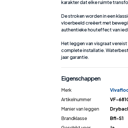
karakter dat elke ruimte transf
De stroken worden in een klass
vloerbeeld creëert met bewegi
authentieke houteffect van ied
Het leggen van visgraat vereis
complete installatie. Waterbes
jaar garantie.
Eigenschappen
Merk
Vivaflo
Artikelnummer
VF-681
Manier van leggen
Drybac
Brandklasse
Bfl-S1
Geschikt voor
Ja