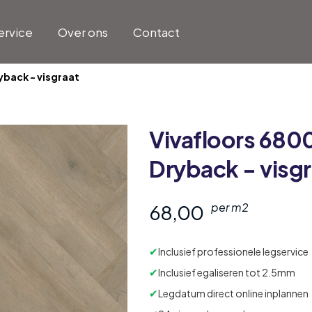
ervice
Over ons
Contact
yback - visgraat
Vivafloors
6800
Dryback - visgr
68,00
per m2
✔
Inclusief professionele legservice
✔
Inclusief egaliseren tot 2.5mm
✔
Legdatum direct online inplannen