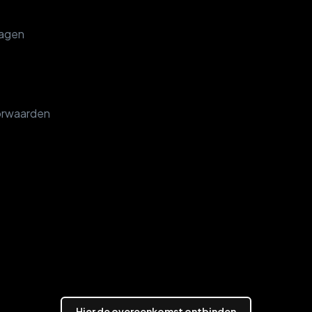
ragen
orwaarden
Hier de overeenkomst ontbinden