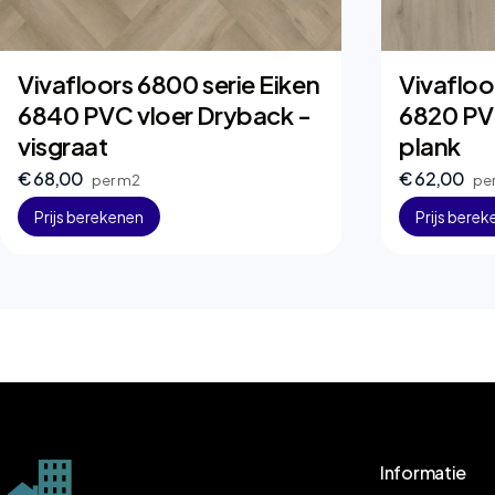
Vivafloors 6800 serie Eiken
Vivafloo
6840 PVC vloer Dryback -
6820 PV
visgraat
plank
€ 68,00
€ 62,00
per m2
pe
Prijs berekenen
Prijs bere
Informatie