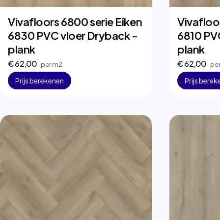
Vivafloors 6800 serie Eiken
Vivafloo
6830 PVC vloer Dryback -
6810 PVC
plank
plank
€ 62,00
€ 62,00
per m2
pe
Prijs berekenen
Prijs bere