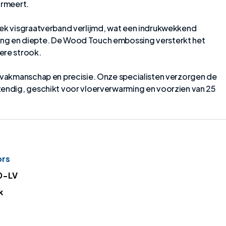
ormeert.
iek visgraatverband verlijmd, wat een indrukwekkend
ng en diepte. De Wood Touch embossing versterkt het
ere strook.
t vakmanschap en precisie. Onze specialisten verzorgen de
tendig, geschikt voor vloerverwarming en voorzien van 25
ors
0-LV
k