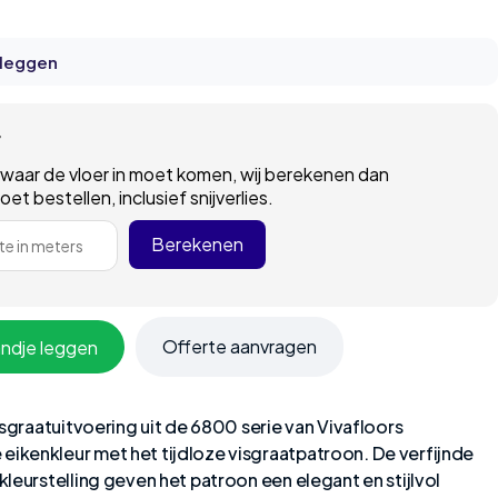
 leggen
r
 waar de vloer in moet komen, wij berekenen dan
t bestellen, inclusief snijverlies.
Berekenen
e in meters
Offerte aanvragen
andje leggen
isgraatuitvoering uit de 6800 serie van Vivafloors
kenkleur met het tijdloze visgraatpatroon. De verfijnde
leurstelling geven het patroon een elegant en stijlvol