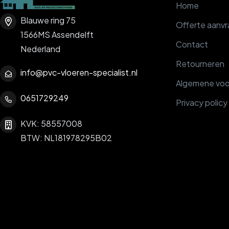
Home
Blauwe ring 75
Offerte aanv
1566MS Assendelft
Contact
Nederland
Retourneren
info@pvc-vloeren-specialist.nl
Algemene vo
0651729249
Privacy policy
KVK: 58557008
BTW: NL181978295B02