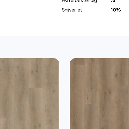
Waterbestendig
Ja
Snijverlies
10%