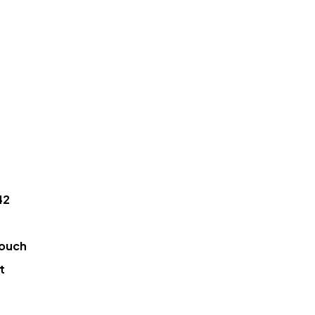
42
ouch
t