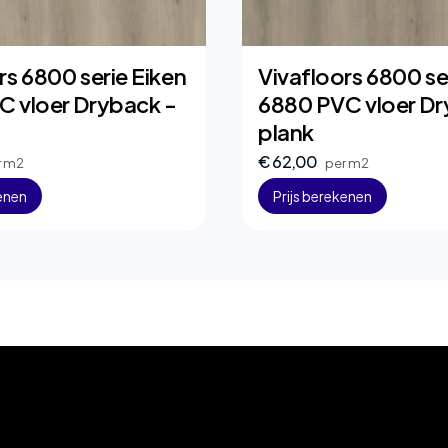
rs 6800 serie Eiken
Vivafloors 6800 se
C vloer Dryback -
6880 PVC vloer Dr
plank
€ 62,00
r m2
per m2
kenen
Prijs berekenen