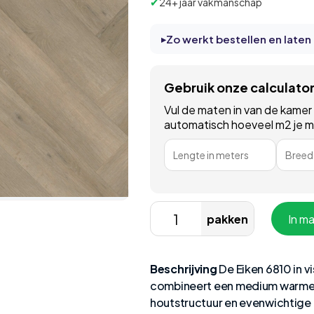
✔
24+ jaar vakmanschap
Zo werkt bestellen en laten
Gebruik onze calculato
Vul de maten in van de kamer
automatisch hoeveel m2 je moe
Lengte in meters
Breedt
pakken
In m
Beschrijving
De Eiken 6810 in v
combineert een medium warme ei
houtstructuur en evenwichtige k