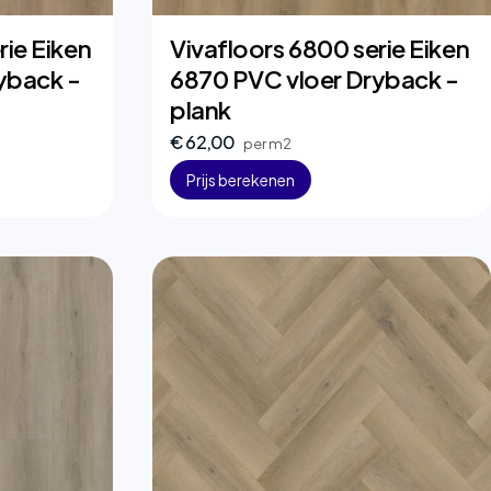
rie Eiken
Vivafloors 6800 serie Eiken
yback -
6870 PVC vloer Dryback -
plank
€ 62,00
per m2
Prijs berekenen