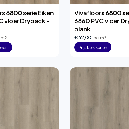
rs 6800 serie Eiken
Vivafloors 6800 se
 vloer Dryback -
6860 PVC vloer Dr
plank
€ 62,00
r m2
per m2
kenen
Prijs berekenen