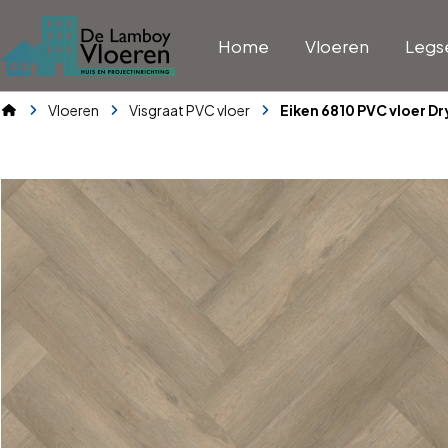
Home
Vloeren
Legs
Vloeren
Visgraat PVC vloer
Eiken 6810 PVC vloer Dr