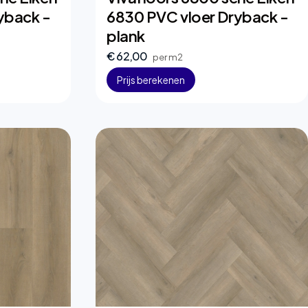
yback -
6830 PVC vloer Dryback -
plank
€ 62,00
per m2
Prijs berekenen