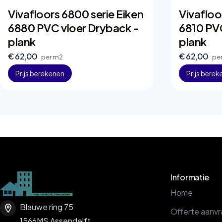
Vivafloors 6800 serie Eiken
Vivafloo
6880 PVC vloer Dryback -
6810 PVC
plank
plank
€ 62,00
€ 62,00
per m2
pe
Prijs berekenen
Prijs bere
Informatie
Home
Blauwe ring 75
Offerte aanv
1566MS Assendelft