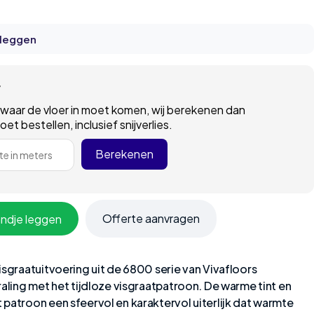
 leggen
r
 waar de vloer in moet komen, wij berekenen dan
t bestellen, inclusief snijverlies.
Berekenen
e in meters
Offerte aanvragen
andje leggen
isgraatuitvoering uit de 6800 serie van Vivafloors
raling met het tijdloze visgraatpatroon. De warme tint en
patroon een sfeervol en karaktervol uiterlijk dat warmte