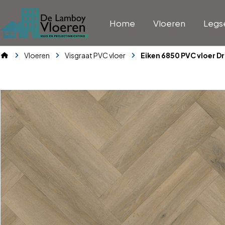
Home
Vloeren
Legs
Vloeren
Visgraat PVC vloer
Eiken 6850 PVC vloer D