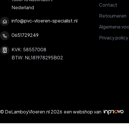
Contact
Nederland
Retourneren
info@pvc-vloeren-specialist.nl
Algemene vo
0651729249
Privacy policy
KVK: 58557008
BTW: NL181978295B02
© DeLamboyVloeren.nl 2026
een webshop van