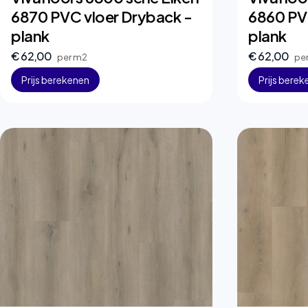
6870 PVC vloer Dryback -
6860 PV
plank
plank
€ 62,00
€ 62,00
per m2
pe
Prijs berekenen
Prijs bere