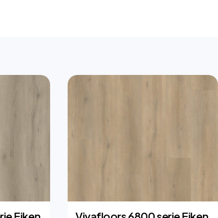
rie Eiken
Vivafloors 6800 serie Eiken