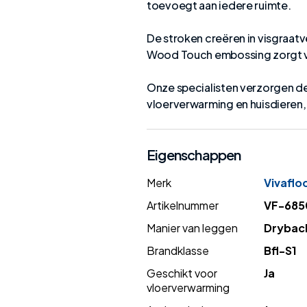
toevoegt aan iedere ruimte.
De stroken creëren in visgraat
Wood Touch embossing zorgt v
Onze specialisten verzorgen de
vloerverwarming en huisdieren, 
Eigenschappen
Merk
Vivaflo
Artikelnummer
VF-685
Manier van leggen
Drybac
Brandklasse
Bfl-S1
Geschikt voor
Ja
vloerverwarming