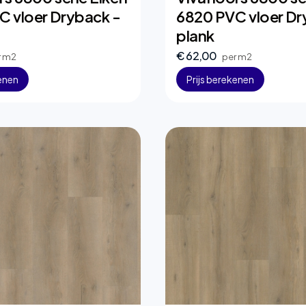
C vloer Dryback -
6820 PVC vloer Dr
plank
€ 62,00
r m2
per m2
kenen
Prijs berekenen