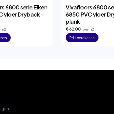
rs 6800 serie Eiken
Vivafloors 6800 se
 vloer Dryback -
6850 PVC vloer Dr
plank
€ 62,00
r m2
per m2
kenen
Prijs berekenen
ragen