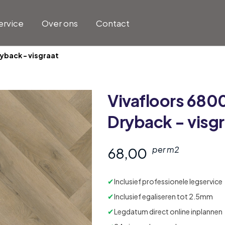
ervice
Over ons
Contact
ryback - visgraat
Vivafloors
6800
Dryback - visgr
68,00
per m2
✔
Inclusief professionele legservice
✔
Inclusief egaliseren tot 2.5mm
✔
Legdatum direct online inplannen