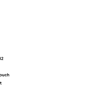
42
ouch
t