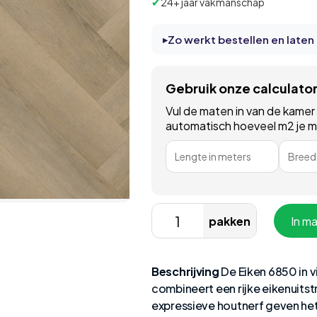
✔
24+ jaar vakmanschap
Zo werkt bestellen en laten
Gebruik onze calculato
Vul de maten in van de kamer
automatisch hoeveel m2 je moe
Lengte in meters
Breedt
pakken
In m
Beschrijving
De Eiken 6850 in v
combineert een rijke eikenuitst
expressieve houtnerf geven het 