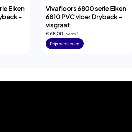
rie Eiken
Vivafloors 6800 serie Eiken
yback -
6810 PVC vloer Dryback -
visgraat
€ 68,00
per m2
Prijs berekenen