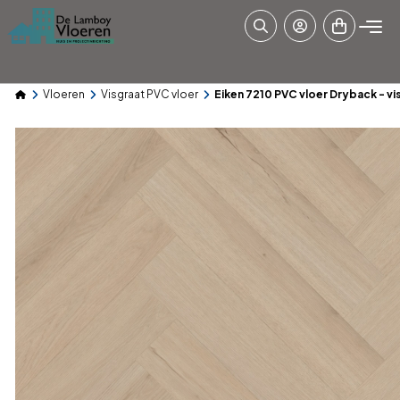
Vloeren
Visgraat PVC vloer
Eiken 7210 PVC vloer Dryback - vi