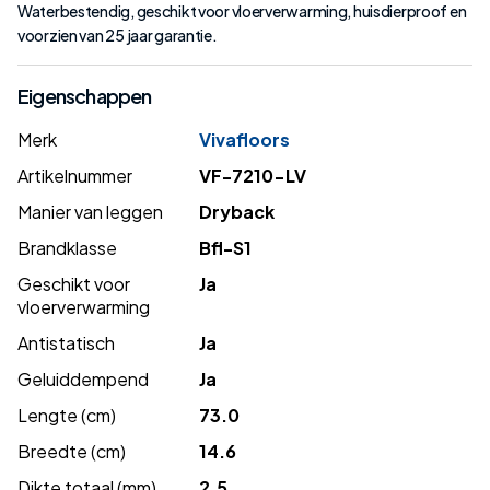
Waterbestendig, geschikt voor vloerverwarming, huisdierproof en
voorzien van 25 jaar garantie.
Eigenschappen
Merk
Vivafloors
Artikelnummer
VF-7210-LV
Manier van leggen
Dryback
Brandklasse
Bfl-S1
Geschikt voor
Ja
vloerverwarming
Antistatisch
Ja
Geluiddempend
Ja
Lengte (cm)
73.0
Breedte (cm)
14.6
Dikte totaal (mm)
2.5