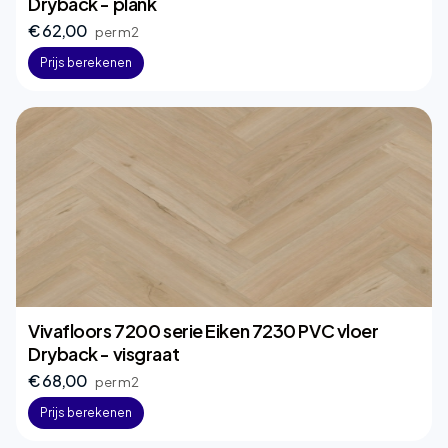
Dryback - plank
€ 62,00
per m2
Prijs berekenen
Vivafloors 7200 serie Eiken 7230 PVC vloer
Dryback - visgraat
€ 68,00
per m2
Prijs berekenen