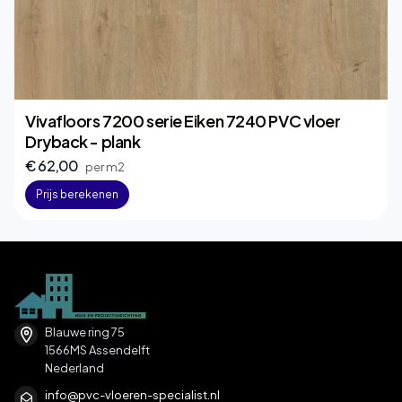
Vivafloors 7200 serie Eiken 7240 PVC vloer
Dryback - plank
€ 62,00
per m2
Prijs berekenen
Blauwe ring 75
1566MS Assendelft
Nederland
info@pvc-vloeren-specialist.nl