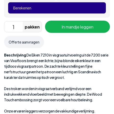
Berekenen
pakken
In mandje leggen
Offerte aanvragen
Beschrijving
De Eiken 7210 in visgraatuitvoering uit de 7200 serie
van Vivafloors brengt een lichte, bijna blonde eikenkleur in een
tijdloos visgraatpatroon. De zachte kleurstelling en fijne
nerfstructuur geven het patroon een luchtig en Scandinavisch
karakter dat ruimtes optisch vergroot.
De stroken worden in visgraatverband verlijmd voor een
indrukwekkend vloerbeeld met beweging en diepte. De Wood
Touch embossing zorgt voor een voelbare houtbeleving.
Onze ervaren leggers verzorgen de vakkundige verlijming.