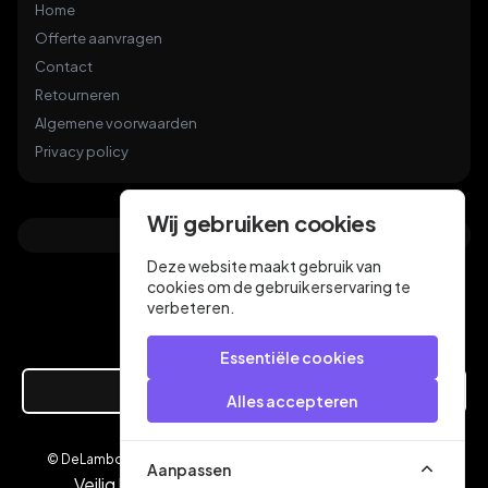
Home
Offerte aanvragen
Contact
Retourneren
Algemene voorwaarden
Privacy policy
Wij gebruiken cookies
Deze website maakt gebruik van
cookies om de gebruikerservaring te
verbeteren.
Essentiële cookies
Hier de overeenkomst ontbinden
Alles accepteren
© DeLamboyVloeren.nl 2026
een webshop van
Aanpassen
Veilig betalen met