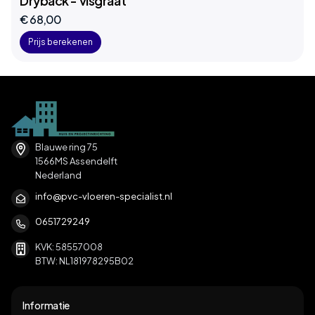
Dryback - visgraat
€ 68,00
Prijs berekenen
Blauwe ring 75
1566MS Assendelft
Nederland
info@pvc-vloeren-specialist.nl
0651729249
KVK: 58557008
BTW: NL181978295B02
Informatie