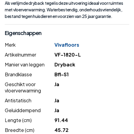
Als verlijmde dryback tegel is deze uitvoering ideaal voor ruimtes
met vloerverwarming. Waterbestendig, onderhoudsvriendelijk,
bestand tegen huisdieren en voorzien van 25 jaar garantie.
Eigenschappen
Merk
Vivafloors
Artikelnummer
VF-1820-L
Manier van leggen
Dryback
Brandklasse
Bfl-S1
Geschikt voor
Ja
vloerverwarming
Antistatisch
Ja
Geluiddempend
Ja
Lengte (cm)
91.44
Breedte (cm)
45.72