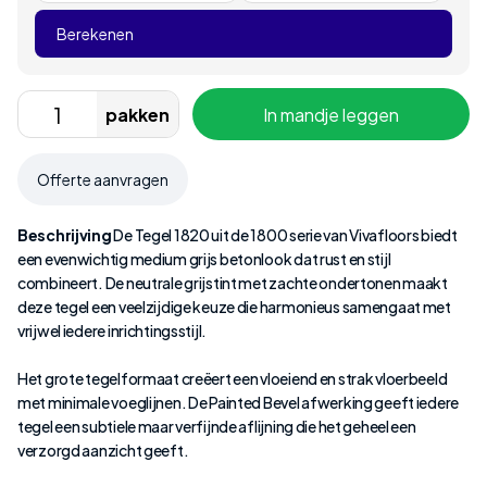
Berekenen
pakken
In mandje leggen
Offerte aanvragen
Beschrijving
De Tegel 1820 uit de 1800 serie van Vivafloors biedt
een evenwichtig medium grijs betonlook dat rust en stijl
combineert. De neutrale grijstint met zachte ondertonen maakt
deze tegel een veelzijdige keuze die harmonieus samengaat met
vrijwel iedere inrichtingsstijl.
Het grote tegelformaat creëert een vloeiend en strak vloerbeeld
met minimale voeglijnen. De Painted Bevel afwerking geeft iedere
tegel een subtiele maar verfijnde aflijning die het geheel een
verzorgd aanzicht geeft.