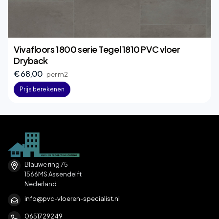
Vivafloors 1800 serie Tegel 1810 PVC vloer
Dryback
€ 68,00
per m2
Prijs berekenen
Blauwe ring 75
1566MS Assendelft
Nederland
info@pvc-vloeren-specialist.nl
0651729249