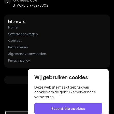
KVK: 58557008
BTW: NL181978295B02
Informatie
Home
Offerte aanvragen
Contact
Retourneren
Algemene voorwaarden
Privacy policy
Wij gebruiken cookies
Deze website maakt gebruik van
cookies om de gebruikerservaring te
verbeteren.
Essentiële cookies