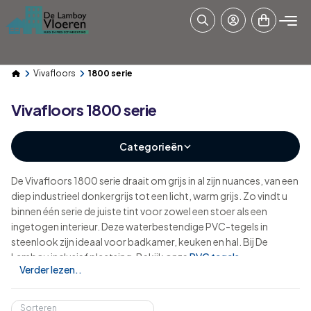
Vivafloors
1800 serie
Vivafloors 1800 serie
Categorieën
De Vivafloors 1800 serie draait om grijs in al zijn nuances, van een
diep industrieel donkergrijs tot een licht, warm grijs. Zo vindt u
binnen één serie de juiste tint voor zowel een stoer als een
ingetogen interieur. Deze waterbestendige PVC-tegels in
steenlook zijn ideaal voor badkamer, keuken en hal. Bij De
Lamboy inclusief plaatsing. Bekijk onze
PVC tegels
.
Verder lezen..
Sorteren