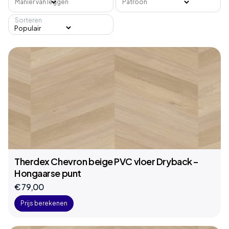
Manier van leggen
Patroon
Sorteren
Therdex Chevron beige PVC vloer Dryback –
Hongaarse punt
€ 79,00
Prijs berekenen