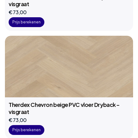
visgraat
€ 73,00
Prijs berekenen
Therdex Chevron beige PVC vloer Dryback –
visgraat
€ 73,00
Prijs berekenen