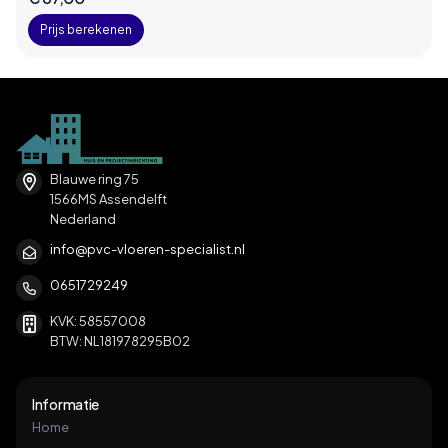
Prijs berekenen
Blauwe ring 75
1566MS Assendelft
Nederland
info@pvc-vloeren-specialist.nl
0651729249
KVK: 58557008
BTW: NL181978295B02
Informatie
Home