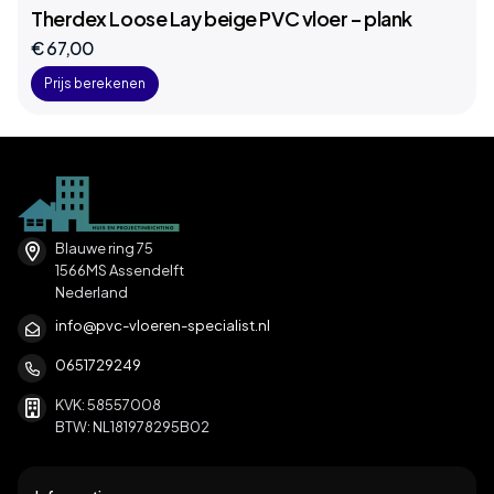
Therdex Loose Lay beige PVC vloer – plank
€ 67,00
Prijs berekenen
Blauwe ring 75
1566MS Assendelft
Nederland
info@pvc-vloeren-specialist.nl
0651729249
KVK: 58557008
BTW: NL181978295B02