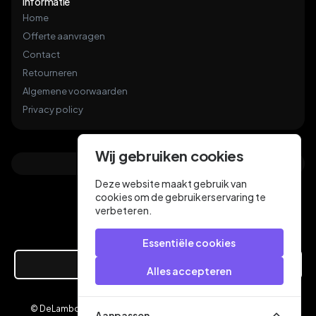
Informatie
Home
Offerte aanvragen
Contact
Retourneren
Algemene voorwaarden
Privacy policy
Wij gebruiken cookies
Deze website maakt gebruik van
cookies om de gebruikerservaring te
verbeteren.
Essentiële cookies
Hier de overeenkomst ontbinden
Alles accepteren
© DeLamboyVloeren.nl 2026
een webshop van
Aanpassen