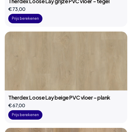
Therdex Loose Lay grijze PVC vloer – tegel
€ 73,00
Prijs berekenen
Therdex Loose Lay beige PVC vloer – plank
€ 67,00
Prijs berekenen