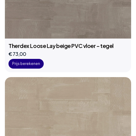
Therdex Loose Lay beige PVC vloer – tegel
€ 73,00
Prijs berekenen