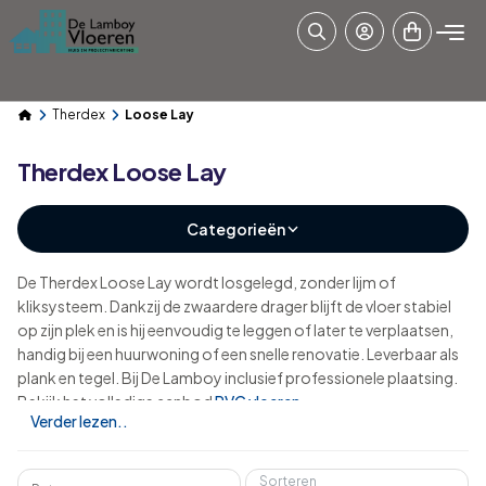
Therdex
Loose Lay
Therdex Loose Lay
Categorieën
De Therdex Loose Lay wordt losgelegd, zonder lijm of
kliksysteem. Dankzij de zwaardere drager blijft de vloer stabiel
op zijn plek en is hij eenvoudig te leggen of later te verplaatsen,
handig bij een huurwoning of een snelle renovatie. Leverbaar als
plank en tegel. Bij De Lamboy inclusief professionele plaatsing.
Bekijk het volledige aanbod
PVC vloeren
.
Verder lezen..
Sorteren