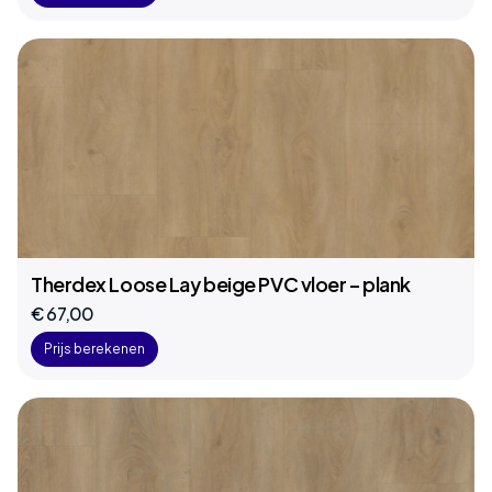
Therdex Loose Lay beige PVC vloer – plank
€ 67,00
Prijs berekenen